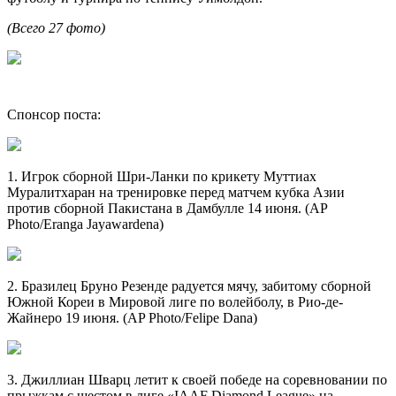
(Всего 27 фото)
Спонсор поста:
1. Игрок сборной Шри-Ланки по крикету Муттиах
Муралитхаран на тренировке перед матчем кубка Азии
против сборной Пакистана в Дамбулле 14 июня. (AP
Photo/Eranga Jayawardena)
2. Бразилец Бруно Резенде радуется мячу, забитому сборной
Южной Кореи в Мировой лиге по волейболу, в Рио-де-
Жайнеро 19 июня. (AP Photo/Felipe Dana)
3. Джиллиан Шварц летит к своей победе на соревновании по
прыжкам с шестом в лиге «IAAF Diamond League» на