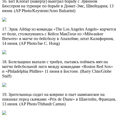
16. Бит Клопат (наверху) выиграл борьбу с Эрвином
Бюссером на турнире по борьбе в Домат-Эмс, Швейцария, 13
июня. (AP Photo/Keystone/Arno Balzarini)
17. Эрик Айбар из команды «The Los Angeles Angels» корчится
от боли, столкнувшись с Кейси МакГихи из «Milwaukee
Brewers» в матче по бейсболу в Анахейме, штат Калифорния,
14 июня. (AP Photo/Jae C. Hong)
18. Болельщики выпали с трибун, пытаясь поймать мяч на
матчи бейсбольной лиги между командами «Boston Red Sox»
и «Philadelphia Phillies» 11 июня в Бостоне. (Barry Chin/Globe
Staff)
19. Зрительница сидит на коврике и пьет шампанское на
пикнике перед скачками «Prix de Diane» в Шантийи, Франция,
13 июня. (AP Photo/Thibault Camus)