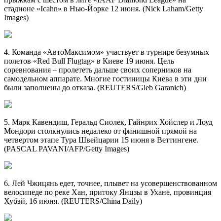
стадионе «Icahn» в Нью-Йорке 12 июня. (Nick Laham/Getty
Images)
4. Команда «АвтоМаксимом» участвует в турнире безумных
полетов «Red Bull Flugtag» в Киеве 19 июня. Цель
соревнования – пролететь дальше своих соперников на
самодельном аппарате. Многие гостиницы Киева в эти дни
были заполнены до отказа. (REUTERS/Gleb Garanich)
5. Марк Кавендиш, Геральд Сиолек, Гайнрих Хойслер и Лоуд
Мондори столкнулись недалеко от финишной прямой на
четвертом этапе Тура Швейцарии 15 июня в Веттингене.
(PASCAL PAVANI/AFP/Getty Images)
6. Лей Чжицянь едет, точнее, плывет на усовершенствованном
велосипеде по реке Хан, притоку Янцзы в Ухане, провинция
Хубэй, 16 июня. (REUTERS/China Daily)