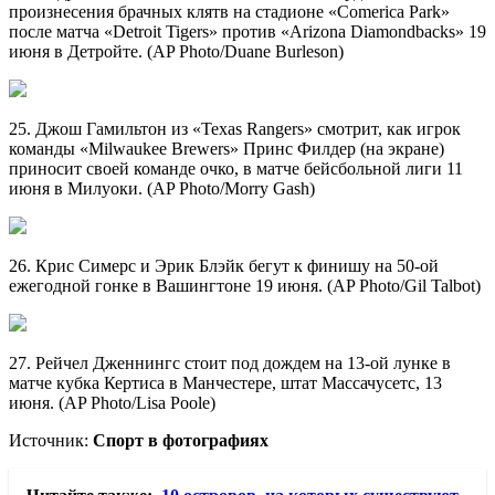
произнесения брачных клятв на стадионе «Comerica Park»
после матча «Detroit Tigers» против «Arizona Diamondbacks» 19
июня в Детройте. (AP Photo/Duane Burleson)
25. Джош Гамильтон из «Texas Rangers» смотрит, как игрок
команды «Milwaukee Brewers» Принс Филдер (на экране)
приносит своей команде очко, в матче бейсбольной лиги 11
июня в Милуоки. (AP Photo/Morry Gash)
26. Крис Симерс и Эрик Блэйк бегут к финишу на 50-ой
ежегодной гонке в Вашингтоне 19 июня. (AP Photo/Gil Talbot)
27. Рейчел Дженнингс стоит под дождем на 13-ой лунке в
матче кубка Кертиса в Манчестере, штат Массачусетс, 13
июня. (AP Photo/Lisa Poole)
Источник:
Спорт в фотографиях