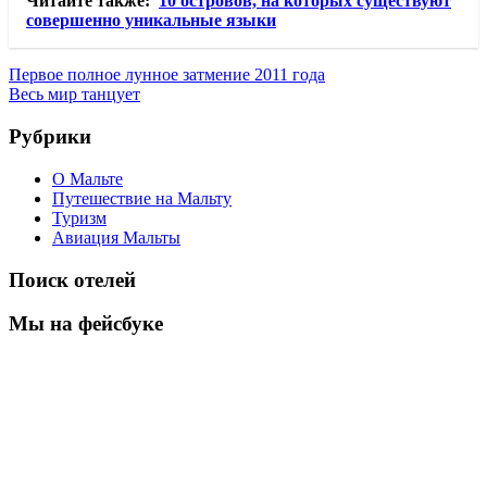
Читайте также:
10 островов, на которых существуют
совершенно уникальные языки
Навигация
Предыдущая
Первое полное лунное затмение 2011 года
запись:
Следующая
Весь мир танцует
по
запись:
записям
Рубрики
О Мальте
Путешествие на Мальту
Туризм
Авиация Мальты
Поиск отелей
Мы на фейсбуке