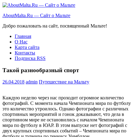
Перейти
к
AboutMalta.Ru — Сайт о Мальте
содержимому
Добро пожаловать на сайт, посвященный Мальте!
Главная
О Нас
Карта сайта
Контакты
Подписка RSS
Такой разнообразный спорт
26.04.2018
admin
Путешествие на Мальту
Каждую неделю через нас проходит огромное количество
фотографий. С момента начала Чемпионата мира по футболу
это количество утроилось. Однако фотографии с различных
спортивных мероприятий и гонок доказывают, что дела в
спортивном мире не остановились с началом
Чемпионата
мира по футболу в ЮАР. В этом выпуске нет фотографий с
двух крупных спортивных событий – Чемпионата мира по
футболу и турнира по теннису Уимблдон.