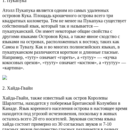
1. Пукапука
Атолл Пукапука является одним из самых удаленных
островов Кука. Площадь крошечного острова всего три
квадратных километра. Тем не менее на Пукапука существует
собственный язык, который так и называется —
пукапуканский. Он имеет некоторые общие свойства с
другими языками Островов Кука, а также явное сходство с
языками на островах, расположенных к востоку, таких как
Самоа и Тувалу. Как и во многих полинезийских языках, в
пукапуканском различаются короткие и длинные гласные.
Например, «туту» означает «гореть», а «тутуу» — «кучка
кокосовых орехов», «тууту» означает «костюм», а «туутуу» —
«картина».
2. Хайда-Гвайи
Хайда-Гвайи, также известный как остров Королевы
Шарлотты, находится у побережья Британской Колумбии в
Канаде. Язык коренного населения острова в настоящее время
находится под угрозой исчезновения, поскольку в живых
осталось всего 20 его носителей. Звуковая система языка
хайда состоит примерно из 30 согласных звуков и 7-10
гласных звуков (количество гласных различается в разных