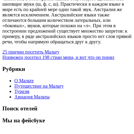
шипящие звуки (ш, ф, с, ш). Практически в каждом языке в
мире есть по крайней мере один такой звук. Австралия же
является исключением. Австралийские языки также
отличаются большим количеством латеральных, или
«боковых», звуков, которые похожи на «л». При этом в
построении предложений существует множество запретов: к
примеру, в ряде австралийских языков просто нет слов прямой
речи, чтобы напрямую обращаться друг к другу.
Навигация
Предыдущая
25 причин посетить Мальту
запись:
Следующая
Норвежец посетил 198 стран мира, и вот что он понял
по
запись:
записям
Рубрики
О Мальте
Путешествие на Мальту
Туризм
Авиация Мальты
Поиск отелей
Мы на фейсбуке