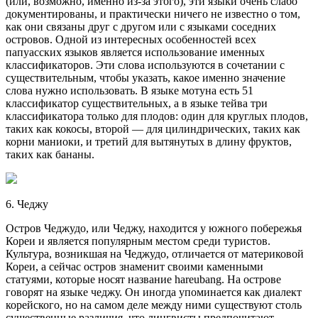
(или, возможно, именно из-за этого), эти языки очень слабо
документированы, и практически ничего не известно о том,
как они связаны друг с другом или с языками соседних
островов. Одной из интересных особенностей всех
папуасских языков является использование именных
классификаторов. Эти слова используются в сочетании с
существительным, чтобы указать, какое именно значение
слова нужно использовать. В языке мотуна есть 51
классификатор существительных, а в языке тейва три
классификатора только для плодов: один для круглых плодов,
таких как кокосы, второй — для цилиндрических, таких как
корни маниоки, и третий для вытянутых в длину фруктов,
таких как бананы.
6. Чеджу
Остров Чеджудо, или Чеджу, находится у южного побережья
Кореи и является популярным местом среди туристов.
Культура, возникшая на Чеджудо, отличается от материковой
Кореи, а сейчас остров знаменит своими каменными
статуями, которые носят название hareubang. На острове
говорят на языке чеджу. Он иногда упоминается как диалект
корейского, но на самом деле между ними существуют столь
существенные различия, что лингвисты предпочитают