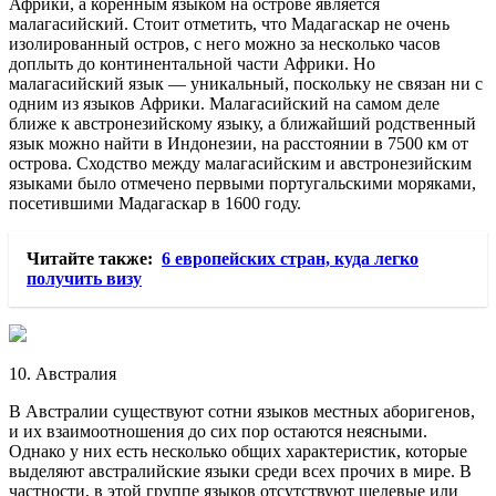
Африки, а коренным языком на острове является
малагасийский. Стоит отметить, что Мадагаскар не очень
изолированный остров, с него можно за несколько часов
доплыть до континентальной части Африки. Но
малагасийский язык — уникальный, поскольку не связан ни с
одним из языков Африки. Малагасийский на самом деле
ближе к австронезийскому языку, а ближайший родственный
язык можно найти в Индонезии, на расстоянии в 7500 км от
острова. Сходство между малагасийским и австронезийским
языками было отмечено первыми португальскими моряками,
посетившими Мадагаскар в 1600 году.
Читайте также:
6 европейских стран, куда легко
получить визу
10. Австралия
В Австралии существуют сотни языков местных аборигенов,
и их взаимоотношения до сих пор остаются неясными.
Однако у них есть несколько общих характеристик, которые
выделяют австралийские языки среди всех прочих в мире. В
частности, в этой группе языков отсутствуют щелевые или