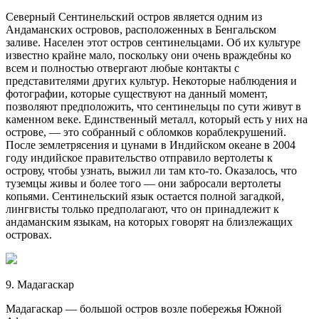
Северный Сентинельский остров является одним из
Андаманских островов, расположенных в Бенгальском
заливе. Населен этот остров сентинельцами. Об их культуре
известно крайне мало, поскольку они очень враждебны ко
всем и полностью отвергают любые контакты с
представителями других культур. Некоторые наблюдения и
фотографии, которые существуют на данный момент,
позволяют предположить, что сентинельцы по сути живут в
каменном веке. Единственный металл, который есть у них на
острове, — это собранный с обломков кораблекрушений.
После землетрясения и цунами в Индийском океане в 2004
году индийское правительство отправило вертолеты к
острову, чтобы узнать, выжил ли там кто-то. Оказалось, что
туземцы живы и более того — они забросали вертолеты
копьями. Сентинельский язык остается полной загадкой,
лингвисты только предполагают, что он принадлежит к
андаманским языкам, на которых говорят на близлежащих
островах.
9. Мадагаскар
Мадагаскар — большой остров возле побережья Южной