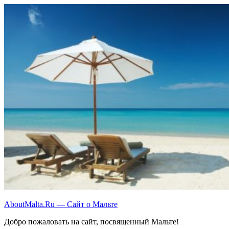
Перейти
к
содержимому
AboutMalta.Ru — Сайт о Мальте
Добро пожаловать на сайт, посвященный Мальте!