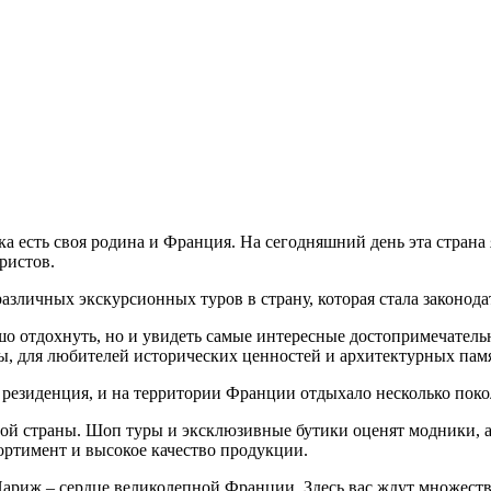
ка есть своя родина и Франция. На сегодняшний день эта стран
ристов.
азличных экскурсионных туров в страну, которая стала законод
ошо отдохнуть, но и увидеть самые интересные достопримечатель
, для любителей исторических ценностей и архитектурных памя
 резиденция, и на территории Франции отдыхало несколько пок
й страны. Шоп туры и эксклюзивные бутики оценят модники, а 
ортимент и высокое качество продукции.
ариж – сердце великолепной Франции. Здесь вас ждут множеств