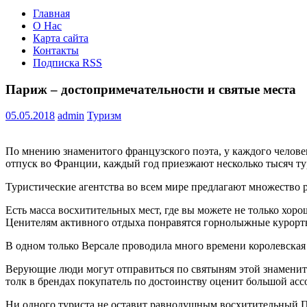
Главная
О Нас
Карта сайта
Контакты
Подписка RSS
Париж – достопримечательности и святые места
05.05.2018
admin
Туризм
По мнению знаменитого французского поэта, у каждого челове
отпуск во Франции, каждый год приезжают несколько тысяч ту
Туристические агентства во всем мире предлагают множество р
Есть масса восхитительных мест, где вы можете не только хор
Ценителям активного отдыха понравятся горнолыжные курорты
В одном только Версале проводила много времени королевская
Верующие люди могут отправиться по святыням этой знаменито
толк в брендах покупатель по достоинству оценит большой асс
Ни одного туриста не оставит равнодушным восхитительный П