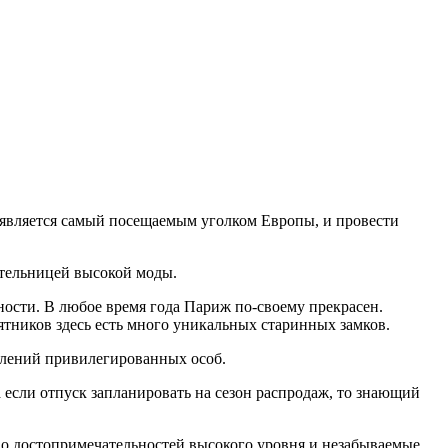
а является самый посещаемым уголком Европы, и провести
ательницей высокой моды.
ности. В любое время года Париж по-своему прекрасен.
тников здесь есть много уникальных старинных замков.
олений привилегированных особ.
если отпуск запланировать на сезон распродаж, то знающий
о достопримечательностей высокого уровня и незабываемые