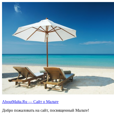
Перейти
к
содержимому
AboutMalta.Ru — Сайт о Мальте
Добро пожаловать на сайт, посвященный Мальте!