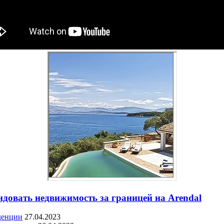
ндовать недвижимость за границей на Arendal
денции
27.04.2023