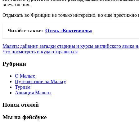
впечатления.
Отдыхать во Франции не только интересно, но ещё престижно 
Читайте также:
Отель «Коктевилль»
Навигация
Предыдущая
Мальта: дайвинг, загадки старины и курсы английского языка
запись:
Следующая
Что посмотреть и куда отправиться
по
запись:
записям
Рубрики
О Мальте
Путешествие на Мальту
Туризм
Авиация Мальты
Поиск отелей
Мы на фейсбуке