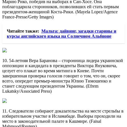
Марию Рико, победив на выборах в Сан-Хосе. Она
поблагодарила сторонников, позволивших ей стать первым
президентом-женщиной Коста-Рики. (Mayela Lopez/Agence
France-Presse/Getty Images)
Читайте также:
Мальта: дайвинг, загадки старины и
курсы английского языка на Солнечном Альбионе
10. 54-летняя Вера Баранова – сторонница лидера украинской
оппозиции и кандидата в президенты Виктора Януковича,
целует его плакат во время митинга в Киеве. Почти
завершенная проверка голосов говорит о том, что он, скорее
всего, опередит премьер-министра Юлию Тимошенко и
станет следующим президентом Украины. (Efrem
Lukatsky/Associated Press)
11. Следователи собирают доказательства на месте стрельбы в
избирательном участке в Исламабаде. Выборы проходили на
место в законодательной палате в Кашмире. (Faisal
Mahmood/Reuters)