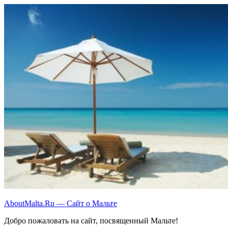
Перейти
к
содержимому
AboutMalta.Ru — Сайт о Мальте
Добро пожаловать на сайт, посвященный Мальте!