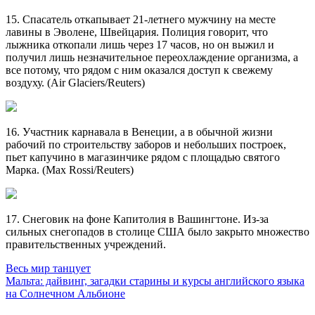
15. Спасатель откапывает 21-летнего мужчину на месте
лавины в Эволене, Швейцария. Полиция говорит, что
лыжника откопали лишь через 17 часов, но он выжил и
получил лишь незначительное переохлаждение организма, а
все потому, что рядом с ним оказался доступ к свежему
воздуху. (Air Glaciers/Reuters)
16. Участник карнавала в Венеции, а в обычной жизни
рабочий по строительству заборов и небольших построек,
пьет капучино в магазинчике рядом с площадью святого
Марка. (Max Rossi/Reuters)
17. Снеговик на фоне Капитолия в Вашингтоне. Из-за
сильных снегопадов в столице США было закрыто множество
правительственных учреждений.
Навигация
Предыдущая
Весь мир танцует
запись:
Следующая
Мальта: дайвинг, загадки старины и курсы английского языка
по
запись:
на Солнечном Альбионе
записям