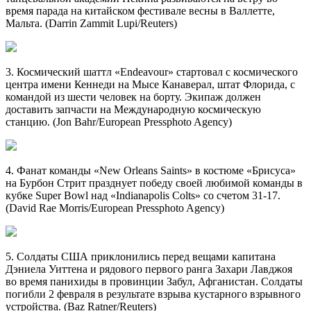
время парада на китайском фестивале весны в Валлетте,
Мальта. (Darrin Zammit Lupi/Reuters)
3. Космический шаттл «Endeavour» стартовал с космического
центра имени Кеннеди на Мысе Канаверал, штат Флорида, с
командой из шести человек на борту. Экипаж должен
доставить запчасти на Международную космическую
станцию. (Jon Bahr/European Pressphoto Agency)
4. Фанат команды «New Orleans Saints» в костюме «Брисуса»
на Бурбон Стрит празднует победу своей любимой команды в
кубке Super Bowl над «Indianapolis Colts» со счетом 31-17.
(David Rae Morris/European Pressphoto Agency)
5. Солдаты США приклонились перед вещами капитана
Дэниела Уиттена и рядового первого ранга Захари Лавджоя
во время панихиды в провинции Забул, Афганистан. Солдаты
погибли 2 февраля в результате взрыва кустарного взрывного
устройства. (Baz Ratner/Reuters)