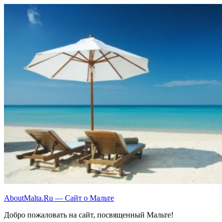
Перейти
к
содержимому
AboutMalta.Ru — Сайт о Мальте
Добро пожаловать на сайт, посвященный Мальте!