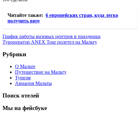
Читайте также:
6 европейских стран, куда легко
получить визу
Навигация
Предыдущая
График работы визовых центров в праздники
запись:
Следующая
Туроператор ANEX Tour полетел на Мальту
по
запись:
записям
Рубрики
О Мальте
Путешествие на Мальту
Туризм
Авиация Мальты
Поиск отелей
Мы на фейсбуке