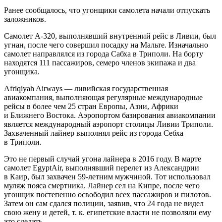
Ранее сообщалось, что угонщики самолета начали отпускать
заложников.
Самолет А-320, выполнявший внутренний рейс в Ливии, был
угнан, после чего совершил посадку на Мальте. Изначально
самолет направлялся из города Сабха в Триполи. На борту
находятся 111 пассажиров, семеро членов экипажа и два
угонщика.
Afriqiyah Airways — ливийская государственная
авиакомпания, выполняющая регулярные международные
рейсы в более чем 25 стран Европы, Азии, Африки
и Ближнего Востока. Аэропортом базирования авиакомпании
является международный аэропорт столицы Ливии Триполи.
Захваченный лайнер выполнял рейс из города Себха
в Триполи.
Это не первый случай угона лайнера в 2016 году. В марте
самолет EgyptAir, выполнявший перелет из Александрии
в Каир, был захвачен 59-летним мужчиной. Тот использовал
муляж пояса смертника. Лайнер сел на Кипре, после чего
угонщик постепенно освободил всех пассажиров и пилотов.
Затем он сам сдался полиции, заявив, что 24 года не видел
свою жену и детей, т. к. египетские власти не позволяли ему
это сделать.